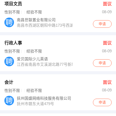
项目文员
面议
08-09
性别不限
经验不限
南昌世联置业有限公司
申请
南昌市西湖区朝阳中路173号西湖区电子商务产业园三层
行政人事
面议
08-09
性别不限
经验不限
爱贝国际少儿英语
申请
江西省南昌市艾溪湖北路77号新城吾悦广场第吾大道S5-3
会计
面议
08-09
性别不限
经验不限
抚州国盛网络科技服务有限公司
申请
抚州市赣东大道479号