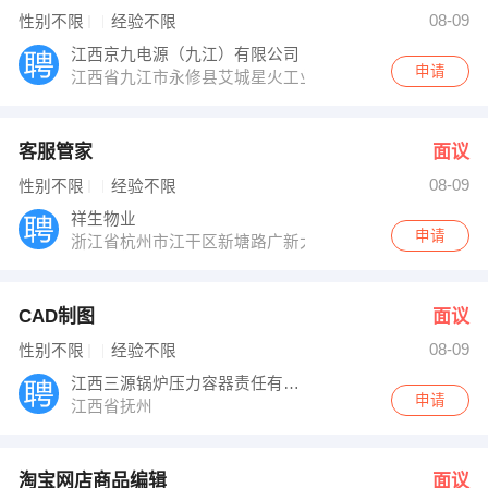
08-09
性别不限
经验不限
江西京九电源（九江）有限公司
申请
江西省九江市永修县艾城星火工业园希望大道17号
客服管家
面议
08-09
性别不限
经验不限
祥生物业
申请
浙江省杭州市江干区新塘路广新大厦18层1805室 路线：
CAD制图
面议
08-09
性别不限
经验不限
江西三源锅炉压力容器责任有限公司抚州项目
申请
江西省抚州
淘宝网店商品编辑
面议